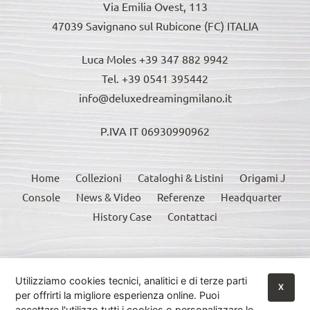
Via Emilia Ovest, 113
47039 Savignano sul Rubicone (FC) ITALIA
Luca Moles +39 347 882 9942
Tel. +39 0541 395442
info@deluxedreamingmilano.it
P.IVA IT 06930990962
Home
Collezioni
Cataloghi & Listini
Origami J
Console
News & Video
Referenze
Headquarter
History Case
Contattaci
Questo sito è protetto da reCAPTCHA e si applicano le Norme sulla privacy e i
Termini di servizio di Google:
Google Privacy Policy
•
Google Terms of Service
•
Utilizziamo cookies tecnici, analitici e di terze parti
X
Maggiori Informazioni
per offrirti la migliore esperienza online. Puoi
accettare l'utilizzo tutti i cookies o personalizzare le