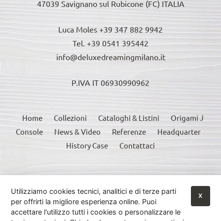
47039 Savignano sul Rubicone (FC) ITALIA
Luca Moles +39 347 882 9942
Tel. +39 0541 395442
info@deluxedreamingmilano.it
P.IVA IT 06930990962
Home
Collezioni
Cataloghi & Listini
Origami J
Console
News & Video
Referenze
Headquarter
History Case
Contattaci
Questo sito è protetto da reCAPTCHA e si applicano le Norme sulla privacy e i
Termini di servizio di Google:
Google Privacy Policy
•
Google Terms of Service
•
Utilizziamo cookies tecnici, analitici e di terze parti
X
Maggiori Informazioni
per offrirti la migliore esperienza online. Puoi
accettare l'utilizzo tutti i cookies o personalizzare le
© 2026
Deluxe Dreaming Milano
|
Istruzioni Utilizzo Console
|