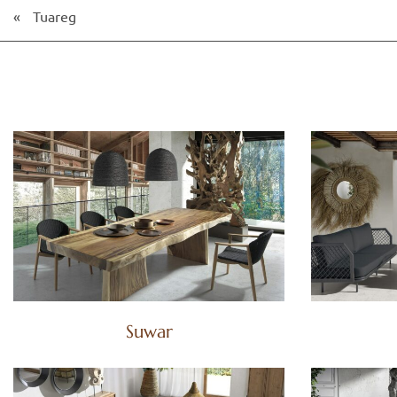
«
Tuareg
Suwar