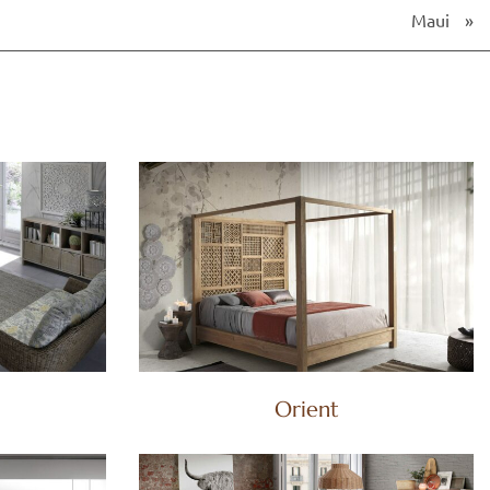
Maui
»
Orient