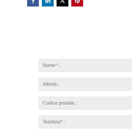


