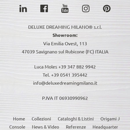
DELUXE DREAMING MILANO® s.r.l.
Showroom:
Via Emilia Ovest, 113
47039 Savignano sul Rubicone (FC) ITALIA
Luca Moles +39 347 882 9942
Tel. +39 0541 395442
info@deluxedreamingmilano.it
P.IVA IT 06930990962
Home
Collezioni
Cataloghi & Listini
Origami J
Console
News & Video
Referenze
Headquarter