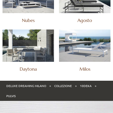
Nubes
Agosto
Daytona
Milos
DELUXE DREAMING MILANO
»
COLLEZIONE
»
10DEKA
»
PULVIS