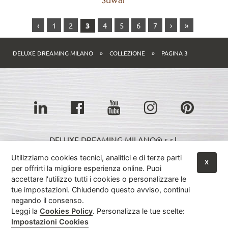
‹
1
2
3
4
5
6
7
›
»
DELUXE DREAMING MILANO
»
COLLEZIONE
»
PAGINA 3
DELUXE DREAMING MILANO® s.r.l.
Showroom:
Utilizziamo cookies tecnici, analitici e di terze parti
X
Via Emilia Ovest, 113
per offrirti la migliore esperienza online. Puoi
accettare l'utilizzo tutti i cookies o personalizzare le
47039 Savignano sul Rubicone (FC) ITALIA
tue impostazioni. Chiudendo questo avviso, continui
negando il consenso.
Luca Moles +39 347 882 9942
Leggi la
Cookies Policy
. Personalizza le tue scelte:
Impostazioni Cookies
Tel. +39 0541 395442